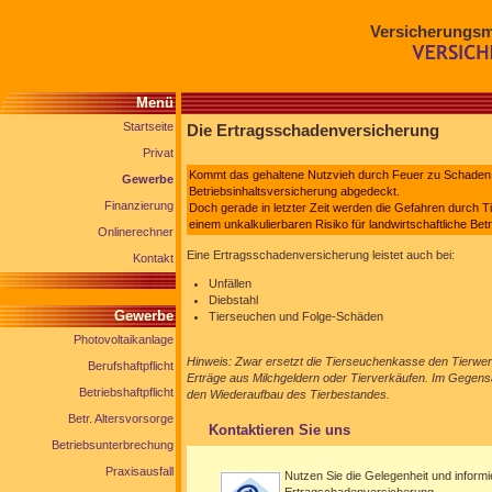
Versicherungsm
Menü
Startseite
Die Ertragsschadenversicherung
Privat
Kommt das gehaltene Nutzvieh durch Feuer zu Schaden, i
Gewerbe
Betriebsinhaltsversicherung abgedeckt.
Finanzierung
Doch gerade in letzter Zeit werden die Gefahren durch 
einem unkalkulierbaren Risiko für landwirtschaftliche Betr
Onlinerechner
Eine Ertragsschadenversicherung leistet auch bei:
Kontakt
Unfällen
Diebstahl
Gewerbe
Tierseuchen und Folge-Schäden
Photovoltaikanlage
Hinweis: Zwar ersetzt die Tierseuchenkasse den Tierwert
Berufshaftpflicht
Erträge aus Milchgeldern oder Tierverkäufen. Im Gegens
Betriebshaftpflicht
den Wiederaufbau des Tierbestandes.
Betr. Altersvorsorge
Kontaktieren Sie uns
Betriebsunterbrechung
Praxisausfall
Nutzen Sie die Gelegenheit und informi