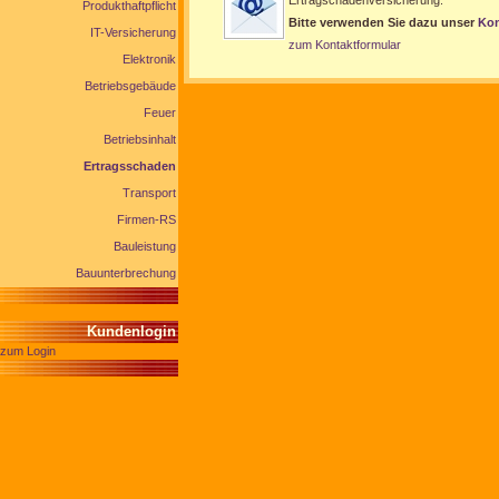
Ertragschadenversicherung.
Produkthaftpflicht
Bitte verwenden Sie dazu unser
Kon
IT-Versicherung
zum Kontaktformular
Elektronik
Betriebsgebäude
Feuer
Betriebsinhalt
Ertragsschaden
Transport
Firmen-RS
Bauleistung
Bauunterbrechung
Kundenlogin
zum Login