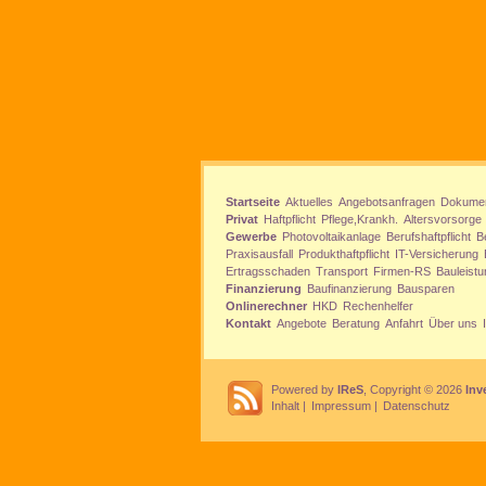
Startseite
Aktuelles
Angebotsanfragen
Dokume
Privat
Haftpflicht
Pflege,Krankh.
Altersvorsorge
Gewerbe
Photovoltaikanlage
Berufshaftpflicht
B
Praxisausfall
Produkthaftpflicht
IT-Versicherung
Ertragsschaden
Transport
Firmen-RS
Bauleistu
Finanzierung
Baufinanzierung
Bausparen
Onlinerechner
HKD
Rechenhelfer
Kontakt
Angebote
Beratung
Anfahrt
Über uns
Powered by
IReS
, Copyright © 2026
Inv
Inhalt
|
Impressum
|
Datenschutz