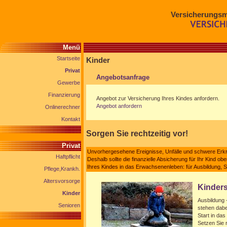
Versicherungsm
Menü
Startseite
Kinder
Privat
Angebotsanfrage
Gewerbe
Finanzierung
Angebot zur Versicherung Ihres Kindes anfordern.
Angebot anfordern
Onlinerechner
Kontakt
Sorgen Sie rechtzeitig vor!
Privat
Unvorhergesehene Ereignisse, Unfälle und schwere Erkr
Haftpflicht
Deshalb sollte die finanzielle Absicherung für Ihr Kind obe
Ihres Kindes in das Erwachsenenleben: für Ausbildung, 
Pflege,Krankh.
Altersvorsorge
Kinder
Kinder
Ausbildung -
Senioren
stehen dabe
Start in da
Setzen Sie r