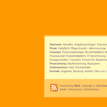
Startseite
Aktuelles
Angebotsanfragen
Dokume
Privat
Haftpflicht
Pflege,Krankh.
Altersvorsorge
Gewerbe
Photovoltaikanlage
Berufshaftpflicht
B
Praxisausfall
Produkthaftpflicht
IT-Versicherung
Ertragsschaden
Transport
Firmen-RS
Bauleistu
Finanzierung
Baufinanzierung
Bausparen
Onlinerechner
HKD
Rechenhelfer
Kontakt
Angebote
Beratung
Anfahrt
Über uns
Powered by
IReS
, Copyright © 2026
Inv
Inhalt
|
Impressum
|
Datenschutz