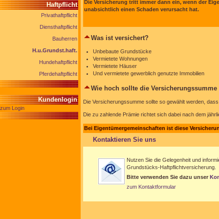
Die Versicherung tritt immer dann ein, wenn der Eig
Haftpflicht
unabsichtlich einen Schaden verursacht hat.
Privathaftpflicht
Diensthaftpflicht
Was ist versichert?
Bauherren
H.u.Grundst.haft.
Unbebaute Grundstücke
Vermietete Wohnungen
Hundehaftpflicht
Vermietete Häuser
Und vermietete gewerblich genutzte Immobilien
Pferdehaftpflicht
Wie hoch sollte die Versicherungssumme
Kundenlogin
Die Versicherungssumme sollte so gewählt werden, dass 
zum Login
Die zu zahlende Prämie richtet sich dabei nach dem jährli
Bei Eigentümergemeinschaften ist diese Versicheru
Kontaktieren Sie uns
Nutzen Sie die Gelegenheit und informi
Grundstücks-Haftpflichtversicherung.
Bitte verwenden Sie dazu unser
Kon
zum Kontaktformular