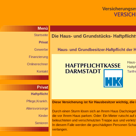
Versicherungsm
Menü
Startseite
Die Haus- und Grundstücks- Haftpflich
Privat
Haus- und Grundbesitzer-Haftpflicht der H
Gewerbe
Finanzierung
Haus-
Onlinerechner
Haftp
Kontakt
Tarifr
Privat
Haftpflicht
Pflege,Krankh.
Diese Versicherung ist für Hausbesitzer wichtig, die
Altersvorsorge
Durch einen Sturm lösen sich an Ihrem Haus Dachziege
Kinder
die vor Ihrem Haus parken. Oder: Ein Mieter rutscht auf 
beleuchteten und verschmutzten Treppe aus und verletzt
Senioren
In diesem Falle werden die geschädigten Personen Sch
verlangen.