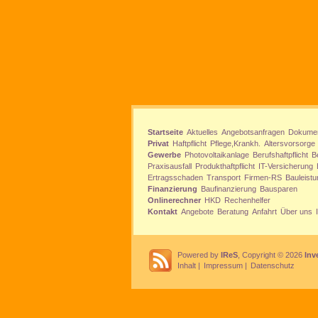
Startseite
Aktuelles
Angebotsanfragen
Dokume
Privat
Haftpflicht
Pflege,Krankh.
Altersvorsorge
Gewerbe
Photovoltaikanlage
Berufshaftpflicht
B
Praxisausfall
Produkthaftpflicht
IT-Versicherung
Ertragsschaden
Transport
Firmen-RS
Bauleistu
Finanzierung
Baufinanzierung
Bausparen
Onlinerechner
HKD
Rechenhelfer
Kontakt
Angebote
Beratung
Anfahrt
Über uns
Powered by
IReS
, Copyright © 2026
Inv
Inhalt
|
Impressum
|
Datenschutz